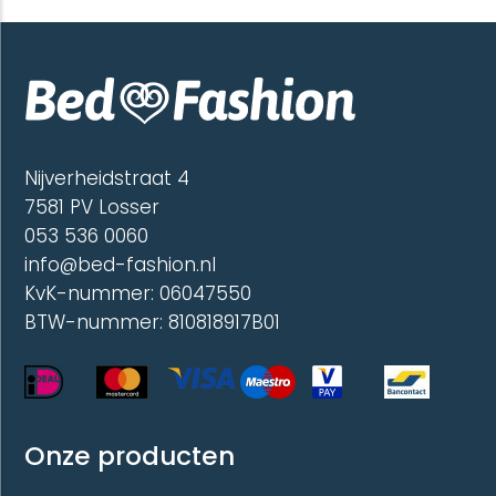
variaties.
variatie
Deze
Deze
optie
optie
kan
kan
gekozen
gekoze
worden
worde
op
op
de
de
Nijverheidstraat 4
productpagina
produc
7581 PV Losser
053 536 0060
info@bed-fashion.nl
KvK-nummer: 06047550
BTW-nummer: 810818917B01
Onze producten