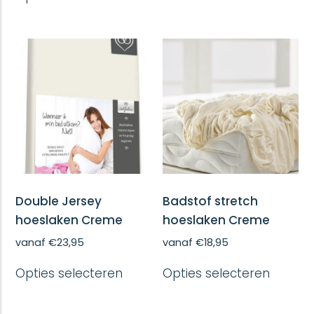
meerd
heeft
variatie
meerdere
Deze
variaties.
optie
Deze
kan
optie
gekoze
kan
worde
gekozen
op
worden
de
op
produc
de
productpagina
Double Jersey
Badstof stretch
hoeslaken Creme
hoeslaken Creme
vanaf
€
23,95
vanaf
€
18,95
Dit
Dit
Opties selecteren
Opties selecteren
product
produc
heeft
heeft
meerdere
meerd