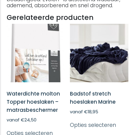
ademend, absorberend en snel drogend.
Gerelateerde producten
Waterdichte molton
Badstof stretch
Topper hoeslaken –
hoeslaken Marine
matrasbeschermer
vanaf
€
18,95
Dit
vanaf
€
24,50
Opties selecteren
produc
Dit
heeft
Opties selecteren
product