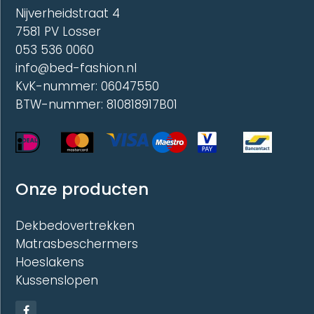
de
Nijverheidstraat 4
produc
7581 PV Losser
053 536 0060
info@bed-fashion.nl
KvK-nummer: 06047550
BTW-nummer: 810818917B01
Onze producten
Dekbedovertrekken
Matrasbeschermers
Hoeslakens
Kussenslopen