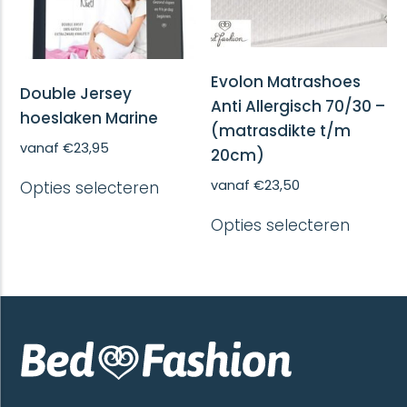
de
de
productpagina
produc
Evolon Matrashoes
Double Jersey
Anti Allergisch 70/30 –
hoeslaken Marine
(matrasdikte t/m
vanaf
€
23,95
20cm)
Dit
vanaf
€
23,50
Opties selecteren
product
heeft
Dit
Opties selecteren
meerdere
produc
variaties.
heeft
Deze
meerd
optie
variatie
kan
Deze
gekozen
optie
worden
kan
op
gekoze
de
worde
productpagina
op