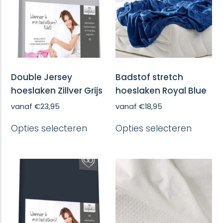
Double Jersey
Badstof stretch
hoeslaken Zillver Grijs
hoeslaken Royal Blue
vanaf
€
23,95
vanaf
€
18,95
Dit
Dit
Opties selecteren
Opties selecteren
product
produc
heeft
heeft
meerdere
meerd
variaties.
variatie
Deze
Deze
optie
optie
kan
kan
gekozen
gekoze
worden
worde
op
op