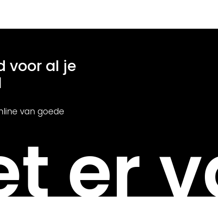
d voor al je
l
nline van goede
t er v