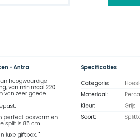
ken - Antra
Specificaties
 van hoogwaardige
Categorie:
Hoes
ing, van minimaal 220
 en van zeer goede
Materiaal:
Percal
Kleur:
Grijs
epast.
Soort:
Split
en perfect pasvorm en
 split is 85 cm.
 luxe giftbox. "