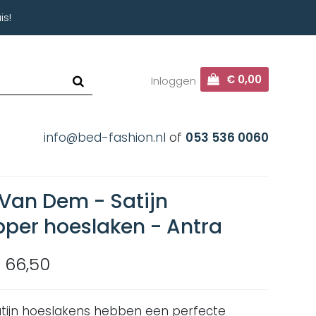
is!
€ 0,00
Inloggen
info@bed-fashion.nl
of
053 536 0060
 Van Dem - Satijn
pper hoeslaken - Antra
 66,50
tijn hoeslakens hebben een perfecte