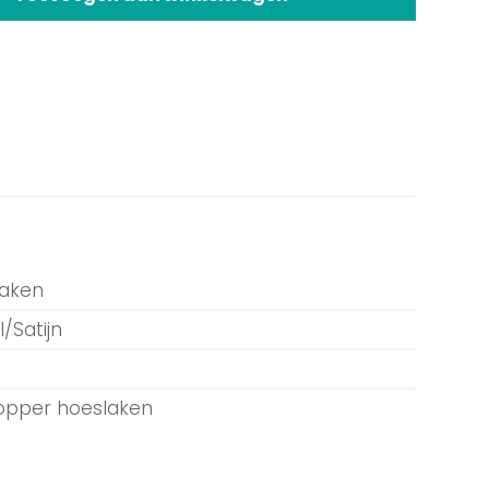
laken
/Satijn
topper hoeslaken