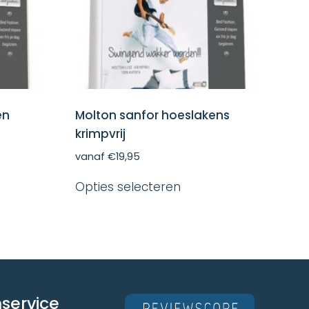
en
Molton sanfor hoeslakens
krimpvrij
vanaf
€
19,95
Dit
Opties selecteren
ct
product
heeft
dere
meerdere
ies.
variaties.
Deze
optie
kan
en
gekozen
en
worden
service