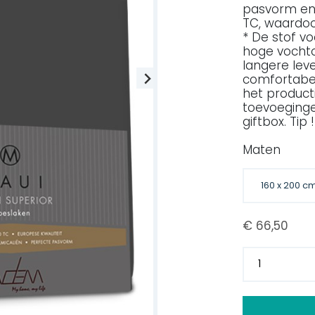
pasvorm en 
TC, waardoor
* De stof vo
hoge vochto
langere lev
comfortabel
het produc
toevoeginge
giftbox. Tip
Maten