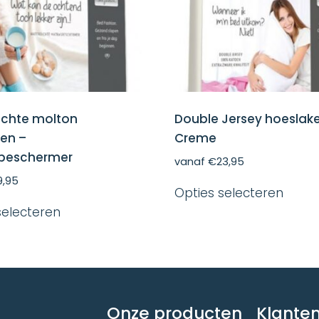
ichte molton
Double Jersey hoeslak
en –
Creme
beschermer
vanaf
€
23,95
Dit
9,95
Opties selecteren
produ
Dit
heeft
selecteren
product
meer
heeft
variat
meerdere
Deze
variaties.
optie
Deze
kan
optie
gekoz
kan
word
Onze producten
Klanten
gekozen