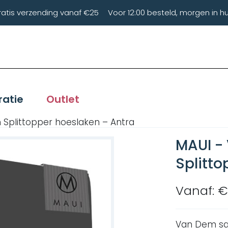
ratis verzending vanaf €25
Voor 12:00 besteld, morgen in hu
ratie
Outlet
 Splittopper hoeslaken – Antra
MAUI -
Splitto
Vanaf: €
Van Dem sa