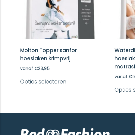
Molton Topper sanfor
Waterd
hoeslaken krimpvrij
hoeslak
matras
vanaf
€
23,95
Dit
vanaf
€
1
Opties selecteren
product
heeft
Opties 
meerdere
variaties.
Deze
optie
kan
gekozen
worden