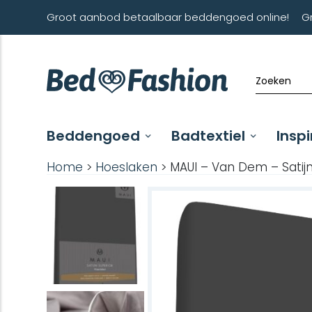
Groot aanbod betaalbaar beddengoed online!
G
Beddengoed
Badtextiel
Inspi
Home
>
Hoeslaken
> MAUI – Van Dem – Satijn