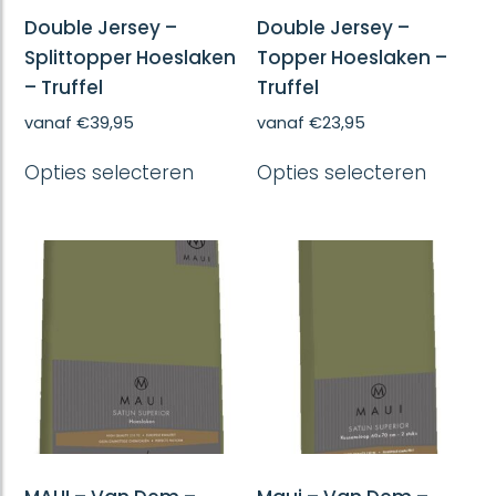
Double Jersey –
Double Jersey –
Splittopper Hoeslaken
Topper Hoeslaken –
– Truffel
Truffel
vanaf
€
39,95
vanaf
€
23,95
Dit
Dit
Opties selecteren
Opties selecteren
product
produc
heeft
heeft
meerdere
meerd
variaties.
variatie
Deze
Deze
optie
optie
kan
kan
gekozen
gekoze
worden
worde
op
op
de
de
productpagina
produc