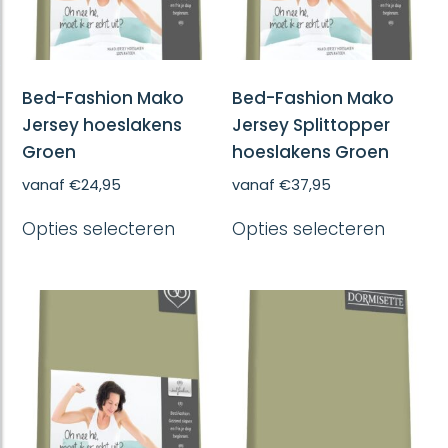
Bed-Fashion Mako
Bed-Fashion Mako
Jersey hoeslakens
Jersey Splittopper
Groen
hoeslakens Groen
vanaf
€
24,95
vanaf
€
37,95
Dit
Dit
Opties selecteren
Opties selecteren
product
produc
heeft
heeft
meerdere
meerd
variaties.
variatie
Deze
Deze
optie
optie
kan
kan
gekozen
gekoze
worden
worde
op
op
de
de