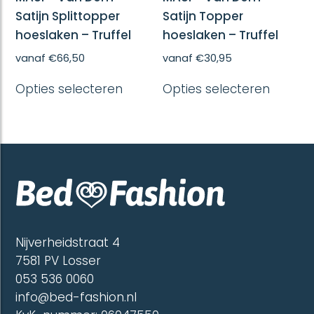
Satijn Splittopper
Satijn Topper
hoeslaken – Truffel
hoeslaken – Truffel
vanaf
€
66,50
vanaf
€
30,95
Dit
Dit
Opties selecteren
Opties selecteren
product
produc
heeft
heeft
meerdere
meerd
variaties.
variatie
Deze
Deze
optie
optie
kan
kan
gekozen
gekoze
worden
worde
op
op
de
de
Nijverheidstraat 4
productpagina
produc
7581 PV Losser
053 536 0060
info@bed-fashion.nl