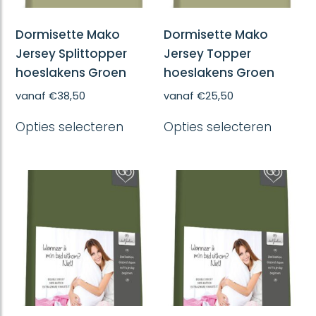
Dormisette Mako
Dormisette Mako
Jersey Splittopper
Jersey Topper
hoeslakens Groen
hoeslakens Groen
vanaf
€
38,50
vanaf
€
25,50
Dit
Dit
Opties selecteren
Opties selecteren
product
produc
heeft
heeft
meerdere
meerd
variaties.
variatie
Deze
Deze
optie
optie
kan
kan
gekozen
gekoze
worden
worde
op
op
de
de
productpagina
produc