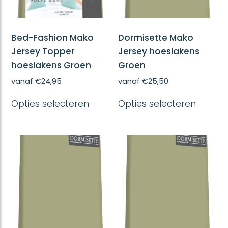
productpagina
produc
Bed-Fashion Mako
Dormisette Mako
Jersey Topper
Jersey hoeslakens
hoeslakens Groen
Groen
vanaf
€
24,95
vanaf
€
25,50
Dit
Dit
Opties selecteren
Opties selecteren
product
produc
heeft
heeft
meerdere
meerd
variaties.
variatie
Deze
Deze
optie
optie
kan
kan
gekozen
gekoze
worden
worde
op
op
de
de
productpagina
produc