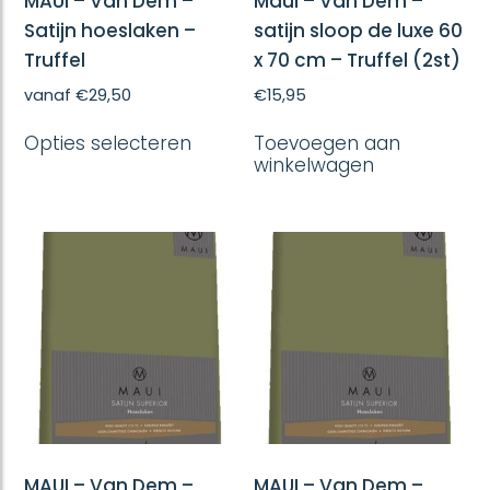
MAUI – Van Dem –
Maui – Van Dem –
Satijn hoeslaken –
satijn sloop de luxe 60
Truffel
x 70 cm – Truffel (2st)
vanaf
€
29,50
€
15,95
Dit
Opties selecteren
Toevoegen aan
product
winkelwagen
heeft
meerdere
variaties.
Deze
optie
kan
gekozen
worden
op
de
productpagina
MAUI – Van Dem –
MAUI – Van Dem –