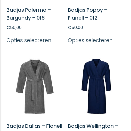
Badjas Palermo –
Badjas Poppy –
Burgundy – 016
Flanell – 012
€
50,00
€
50,00
Dit
Dit
Opties selecteren
Opties selecteren
product
produc
heeft
heeft
meerdere
meerd
variaties.
variatie
Deze
Deze
optie
optie
kan
kan
gekozen
gekoze
worden
worde
op
op
de
de
productpagina
produc
Badjas Dallas – Flanell
Badjas Wellington –