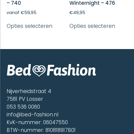
– 740
Winternight – 476
vanaf
€
59,95
€
49,95
Dit
Dit
Opties selecteren
Opties selecteren
product
produc
heeft
heeft
meerdere
meerd
variaties.
variatie
Deze
Deze
optie
optie
kan
kan
gekozen
gekoze
worden
worde
op
op
de
de
Nijverheidstraat 4
productpagina
produc
7581 PV Losser
053 536 0060
info@bed-fashion.nl
KvK-nummer: 06047550
BTW-nummer: 810818917B01