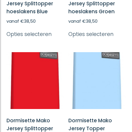
Jersey Splittopper
Jersey Splittopper
hoeslakens Blue
hoeslakens Groen
vanaf
€
38,50
vanaf
€
38,50
Dit
Dit
Opties selecteren
Opties selecteren
product
produc
heeft
heeft
meerdere
meerd
variaties.
variatie
Deze
Deze
optie
optie
kan
kan
gekozen
gekoze
worden
worde
op
op
de
de
productpagina
produc
Dormisette Mako
Dormisette Mako
Jersey Splittopper
Jersey Topper