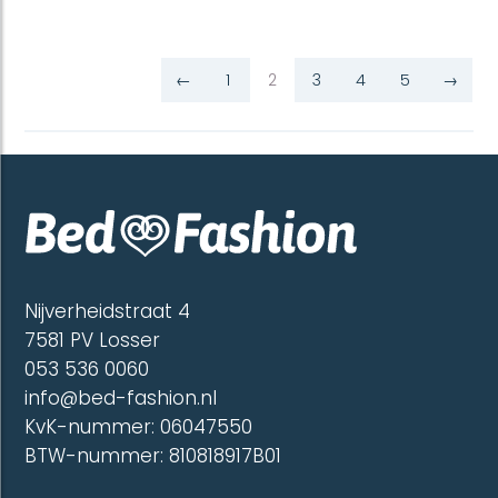
meerdere
meerd
variaties.
variatie
Deze
Deze
optie
optie
←
1
2
3
4
5
→
kan
kan
gekozen
gekoze
worden
worde
op
op
de
de
productpagina
produc
Nijverheidstraat 4
7581 PV Losser
053 536 0060
info@bed-fashion.nl
KvK-nummer: 06047550
BTW-nummer: 810818917B01