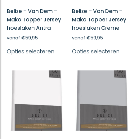
Belize – Van Dem –
Belize – Van Dem –
Mako Topper Jersey
Mako Topper Jersey
hoeslaken Antra
hoeslaken Creme
vanaf
€
59,95
vanaf
€
59,95
Dit
Dit
Opties selecteren
Opties selecteren
product
produc
heeft
heeft
meerdere
meerd
variaties.
variatie
Deze
Deze
optie
optie
kan
kan
gekozen
gekoze
worden
worde
op
op
de
de
productpagina
produc