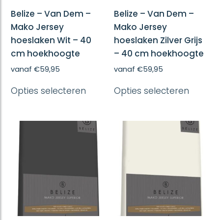
Belize – Van Dem –
Belize – Van Dem –
Mako Jersey
Mako Jersey
hoeslaken Wit – 40
hoeslaken Zilver Grijs
cm hoekhoogte
– 40 cm hoekhoogte
vanaf
€
59,95
vanaf
€
59,95
Dit
Dit
Opties selecteren
Opties selecteren
product
produc
heeft
heeft
meerdere
meerd
variaties.
variatie
Deze
Deze
optie
optie
kan
kan
gekozen
gekoze
worden
worde
op
op
de
de
productpagina
produc