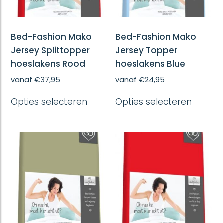
productpagina
produc
Bed-Fashion Mako
Bed-Fashion Mako
Jersey Splittopper
Jersey Topper
hoeslakens Rood
hoeslakens Blue
vanaf
€
37,95
vanaf
€
24,95
Dit
Dit
Opties selecteren
Opties selecteren
product
produc
heeft
heeft
meerdere
meerd
variaties.
variatie
Deze
Deze
optie
optie
kan
kan
gekozen
gekoze
worden
worde
op
op
de
de
productpagina
produc