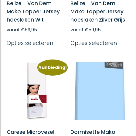
Belize – Van Dem –
Belize – Van Dem –
Mako Topper Jersey
Mako Topper Jersey
hoeslaken Wit
hoeslaken Zilver Grijs
vanaf
€
59,95
vanaf
€
59,95
Dit
Dit
Opties selecteren
Opties selecteren
product
produc
heeft
heeft
meerdere
meerd
variaties.
variatie
Aanbieding!
Deze
Deze
optie
optie
kan
kan
gekozen
gekoze
worden
worde
op
op
de
de
productpagina
produc
Carese Microvezel
Dormisette Mako