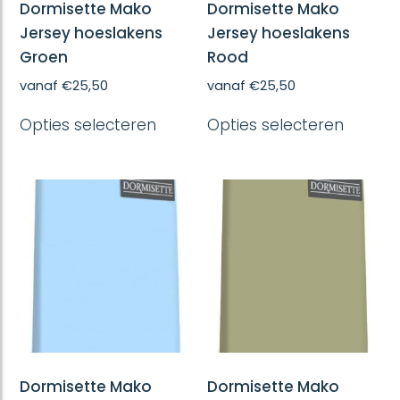
Dormisette Mako
Dormisette Mako
Jersey hoeslakens
Jersey hoeslakens
Groen
Rood
vanaf
€
25,50
vanaf
€
25,50
Dit
Dit
Opties selecteren
Opties selecteren
product
produc
heeft
heeft
meerdere
meerd
variaties.
variatie
Deze
Deze
optie
optie
kan
kan
gekozen
gekoze
worden
worde
op
op
de
de
productpagina
produc
Dormisette Mako
Dormisette Mako