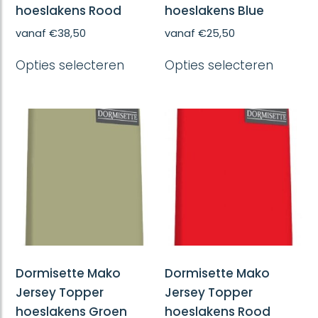
hoeslakens Rood
hoeslakens Blue
vanaf
€
38,50
vanaf
€
25,50
Dit
Dit
Opties selecteren
Opties selecteren
product
produc
heeft
heeft
meerdere
meerd
variaties.
variatie
Deze
Deze
optie
optie
kan
kan
gekozen
gekoze
worden
worde
op
op
de
de
productpagina
produc
Dormisette Mako
Dormisette Mako
Jersey Topper
Jersey Topper
hoeslakens Groen
hoeslakens Rood