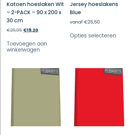
Katoen hoeslaken Wit
Jersey hoeslakens
– 2-PACK – 90 x 200 x
Blue
30 cm
vanaf
€
25,50
Dit
Oorspronkelijke
Huidige
€
29,95
€
19,20
Opties selecteren
produc
prijs
prijs
heeft
was:
is:
Toevoegen aan
meerd
€29,95.
€19,20.
winkelwagen
variatie
Deze
optie
kan
gekoze
worde
op
de
produc