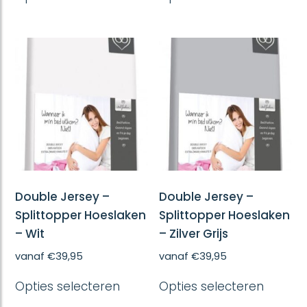
heeft
heeft
meerdere
meerd
variaties.
variatie
Deze
Deze
optie
optie
kan
kan
gekozen
gekoze
worden
worde
op
op
de
de
productpagina
produc
Double Jersey –
Double Jersey –
Splittopper Hoeslaken
Splittopper Hoeslaken
– Wit
– Zilver Grijs
vanaf
€
39,95
vanaf
€
39,95
Dit
Dit
Opties selecteren
Opties selecteren
product
produc
heeft
heeft