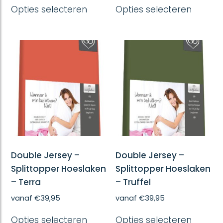
Dit
Dit
Opties selecteren
Opties selecteren
product
produc
heeft
heeft
meerdere
meerd
variaties.
variatie
Deze
Deze
optie
optie
kan
kan
gekozen
gekoze
worden
worde
op
op
de
de
productpagina
produc
Double Jersey –
Double Jersey –
Splittopper Hoeslaken
Splittopper Hoeslaken
– Terra
– Truffel
vanaf
€
39,95
vanaf
€
39,95
Dit
Dit
Opties selecteren
Opties selecteren
product
produc