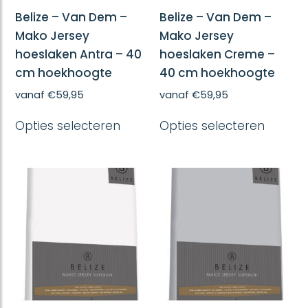
Belize – Van Dem –
Belize – Van Dem –
Mako Jersey
Mako Jersey
hoeslaken Antra – 40
hoeslaken Creme –
cm hoekhoogte
40 cm hoekhoogte
vanaf
€
59,95
vanaf
€
59,95
Dit
Dit
Opties selecteren
Opties selecteren
product
produc
heeft
heeft
meerdere
meerd
variaties.
variatie
Deze
Deze
optie
optie
kan
kan
gekozen
gekoze
worden
worde
op
op
de
de
productpagina
produc