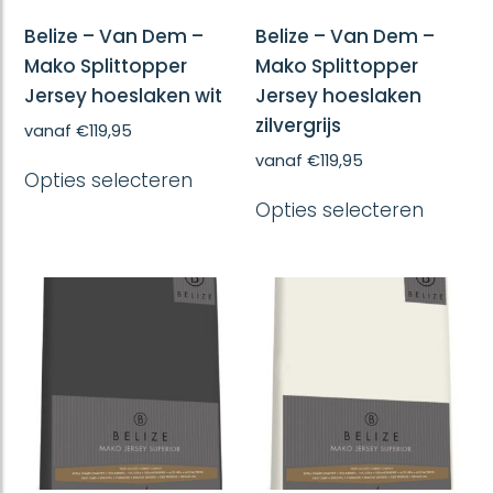
Belize – Van Dem –
Belize – Van Dem –
Mako Splittopper
Mako Splittopper
Jersey hoeslaken wit
Jersey hoeslaken
zilvergrijs
vanaf
€
119,95
Dit
vanaf
€
119,95
Opties selecteren
product
Dit
heeft
Opties selecteren
produc
meerdere
heeft
variaties.
meerd
Deze
variatie
optie
Deze
kan
optie
gekozen
kan
worden
gekoze
op
worde
de
op
productpagina
de
produc