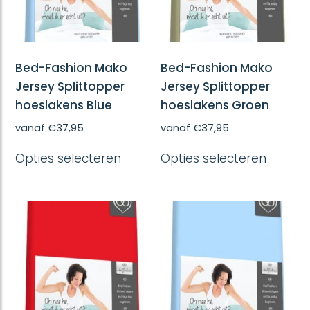
Bed-Fashion Mako
Bed-Fashion Mako
Jersey Splittopper
Jersey Splittopper
hoeslakens Blue
hoeslakens Groen
vanaf
€
37,95
vanaf
€
37,95
Dit
Dit
Opties selecteren
Opties selecteren
product
produc
heeft
heeft
meerdere
meerd
variaties.
variatie
Deze
Deze
optie
optie
kan
kan
gekozen
gekoze
worden
worde
op
op
de
de