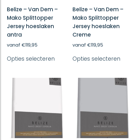
Belize – Van Dem –
Belize – Van Dem –
Mako Splittopper
Mako Splittopper
Jersey hoeslaken
Jersey hoeslaken
antra
Creme
vanaf
€
119,95
vanaf
€
119,95
Dit
Dit
Opties selecteren
Opties selecteren
product
produc
heeft
heeft
meerdere
meerd
variaties.
variatie
Deze
Deze
optie
optie
kan
kan
gekozen
gekoze
worden
worde
op
op
de
de
productpagina
produc