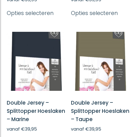
Dit
Dit
Opties selecteren
Opties selecteren
product
produc
heeft
heeft
meerdere
meerd
variaties.
variatie
Deze
Deze
optie
optie
kan
kan
gekozen
gekoze
worden
worde
op
op
de
de
productpagina
produc
Double Jersey –
Double Jersey –
Splittopper Hoeslaken
Splittopper Hoeslaken
– Marine
– Taupe
vanaf
€
39,95
vanaf
€
39,95