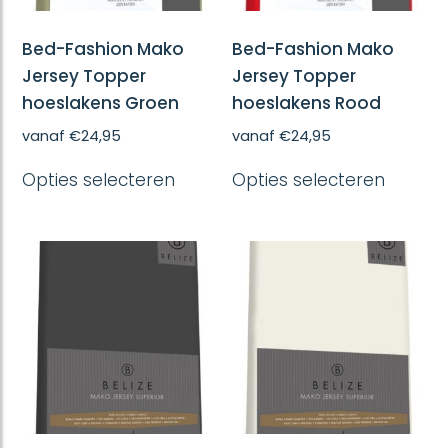
Bed-Fashion Mako
Bed-Fashion Mako
Jersey Topper
Jersey Topper
hoeslakens Groen
hoeslakens Rood
vanaf
€
24,95
vanaf
€
24,95
Dit
Dit
Opties selecteren
Opties selecteren
product
produc
heeft
heeft
meerdere
meerd
variaties.
variatie
Deze
Deze
optie
optie
kan
kan
gekozen
gekoze
worden
worde
op
op
de
de
productpagina
produc