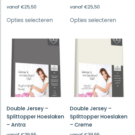
vanaf
€
25,50
vanaf
€
25,50
Dit
Dit
Opties selecteren
Opties selecteren
product
produc
heeft
heeft
meerdere
meerd
variaties.
variatie
Deze
Deze
optie
optie
kan
kan
gekozen
gekoze
worden
worde
op
op
de
de
productpagina
produc
Double Jersey –
Double Jersey –
Splittopper Hoeslaken
Splittopper Hoeslaken
– Antra
– Creme
vanaf
€
39,95
vanaf
€
39,95