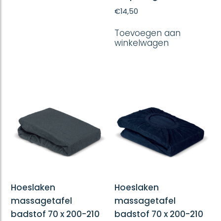
heeft
€
14,50
meerdere
variaties.
Toevoegen aan
Deze
winkelwagen
optie
kan
gekozen
worden
op
de
productpagina
Hoeslaken
Hoeslaken
massagetafel
massagetafel
badstof 70 x 200-210
badstof 70 x 200-210