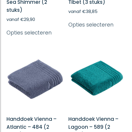
Sea Shimmer (2
Tibet (3 stuks)
stuks)
vanaf
€
38,85
Dit
vanaf
€
29,90
Opties selecteren
produc
Dit
heeft
Opties selecteren
product
meerd
heeft
variatie
meerdere
Deze
variaties.
optie
Deze
kan
optie
gekoze
kan
worde
gekozen
op
worden
de
op
produc
de
productpagina
Handdoek Vienna –
Handdoek Vienna –
Atlantic – 484 (2
Lagoon – 589 (2