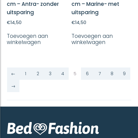
cm – Antra- zonder
cm – Marine- met
uitsparing
uitsparing
€
14,50
€
14,50
Toevoegen aan
Toevoegen aan
winkelwagen
winkelwagen
←
1
2
3
4
5
6
7
8
9
→