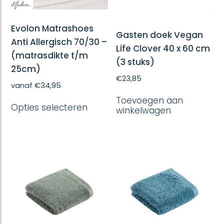
Evolon Matrashoes
Gasten doek Vegan
Anti Allergisch 70/30 –
Life Clover 40 x 60 cm
(matrasdikte t/m
(3 stuks)
25cm)
€
23,85
vanaf
€
34,95
Dit
Toevoegen aan
Opties selecteren
product
winkelwagen
heeft
meerdere
variaties.
Deze
optie
kan
gekozen
worden
op
de
productpagina