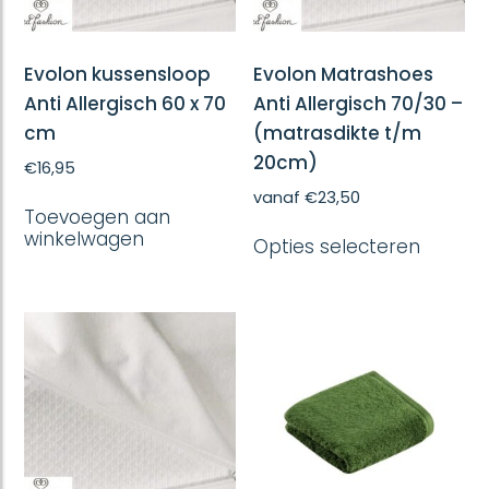
Evolon kussensloop
Evolon Matrashoes
Anti Allergisch 60 x 70
Anti Allergisch 70/30 –
cm
(matrasdikte t/m
20cm)
€
16,95
vanaf
€
23,50
Toevoegen aan
Dit
winkelwagen
Opties selecteren
produc
heeft
meerd
variatie
Deze
optie
kan
gekoze
worde
op
de
produc