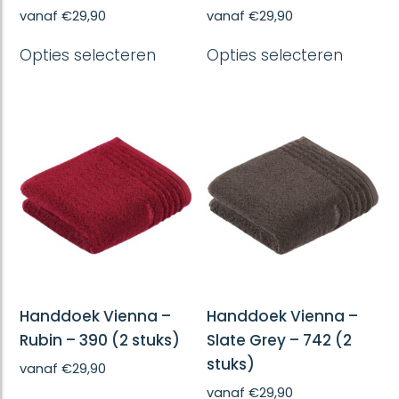
vanaf
€
29,90
vanaf
€
29,90
Dit
Dit
Opties selecteren
Opties selecteren
product
produc
heeft
heeft
meerdere
meerd
variaties.
variatie
Deze
Deze
optie
optie
kan
kan
gekozen
gekoze
worden
worde
op
op
de
de
productpagina
produc
Handdoek Vienna –
Handdoek Vienna –
Rubin – 390 (2 stuks)
Slate Grey – 742 (2
stuks)
vanaf
€
29,90
Dit
vanaf
€
29,90