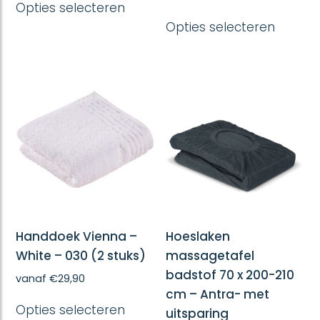
Opties selecteren
product
Dit
heeft
Opties selecteren
produc
meerdere
heeft
variaties.
meerd
Deze
variatie
optie
Deze
kan
optie
gekozen
kan
worden
gekoze
op
worde
de
op
productpagina
de
produc
Handdoek Vienna –
Hoeslaken
White – 030 (2 stuks)
massagetafel
badstof 70 x 200-210
vanaf
€
29,90
cm – Antra- met
Dit
Opties selecteren
product
uitsparing