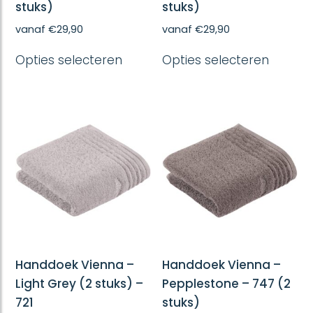
stuks)
stuks)
vanaf
€
29,90
vanaf
€
29,90
Dit
Dit
Opties selecteren
Opties selecteren
product
produc
heeft
heeft
meerdere
meerd
variaties.
variatie
Deze
Deze
optie
optie
kan
kan
gekozen
gekoze
worden
worde
op
op
de
de
productpagina
produc
Handdoek Vienna –
Handdoek Vienna –
Light Grey (2 stuks) –
Pepplestone – 747 (2
721
stuks)