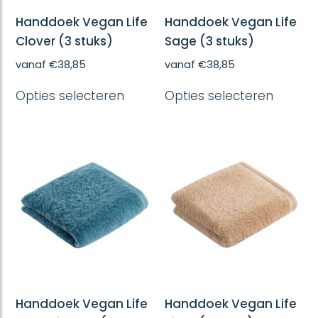
Handdoek Vegan Life
Handdoek Vegan Life
Clover (3 stuks)
Sage (3 stuks)
vanaf
€
38,85
vanaf
€
38,85
Dit
Dit
Opties selecteren
Opties selecteren
product
produc
heeft
heeft
meerdere
meerd
variaties.
variatie
Deze
Deze
optie
optie
kan
kan
gekozen
gekoze
worden
worde
op
op
de
de
productpagina
produc
Handdoek Vegan Life
Handdoek Vegan Life