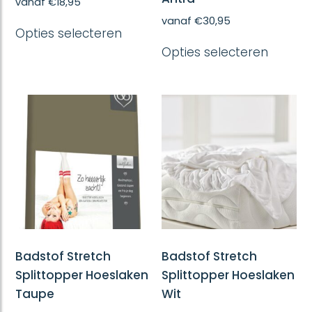
vanaf
€
18,95
Dit
vanaf
€
30,95
Opties selecteren
product
Dit
heeft
Opties selecteren
produc
meerdere
heeft
variaties.
meerd
Deze
variatie
optie
Deze
kan
optie
gekozen
kan
worden
gekoze
op
worde
de
op
productpagina
de
produc
Badstof Stretch
Badstof Stretch
Splittopper Hoeslaken
Splittopper Hoeslaken
Taupe
Wit