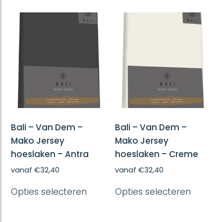
meerdere
meerd
variaties.
variatie
Deze
Deze
optie
optie
kan
kan
gekozen
gekoze
worden
worde
op
op
de
de
productpagina
produc
Bali – Van Dem –
Bali – Van Dem –
Mako Jersey
Mako Jersey
hoeslaken – Antra
hoeslaken – Creme
vanaf
€
32,40
vanaf
€
32,40
Dit
Dit
Opties selecteren
Opties selecteren
product
produc
heeft
heeft
meerdere
meerd