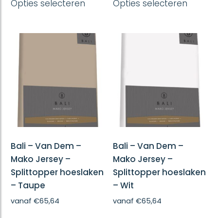
Opties selecteren
Opties selecteren
product
produc
heeft
heeft
meerdere
meerd
variaties.
variatie
Deze
Deze
optie
optie
kan
kan
gekozen
gekoze
worden
worde
op
op
de
de
productpagina
produc
Bali – Van Dem –
Bali – Van Dem –
Mako Jersey –
Mako Jersey –
Splittopper hoeslaken
Splittopper hoeslaken
– Taupe
– Wit
vanaf
€
65,64
vanaf
€
65,64
Dit
Dit