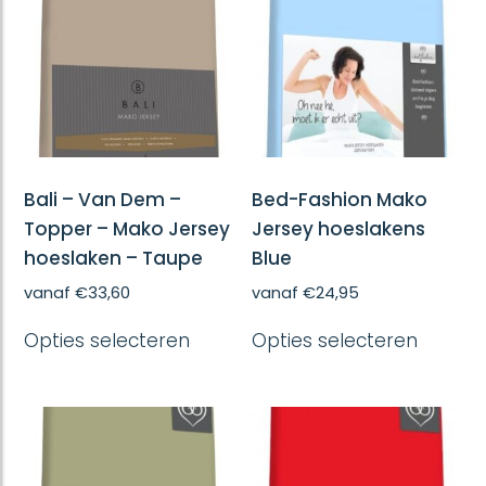
kan
kan
gekozen
gekoze
worden
worde
op
op
de
de
productpagina
produc
Bali – Van Dem –
Bed-Fashion Mako
Topper – Mako Jersey
Jersey hoeslakens
hoeslaken – Taupe
Blue
vanaf
€
33,60
vanaf
€
24,95
Dit
Dit
Opties selecteren
Opties selecteren
product
produc
heeft
heeft
meerdere
meerd
variaties.
variatie
Deze
Deze
optie
optie
kan
kan