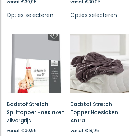
vanaf
€
30,95
vanaf
€
30,95
Dit
Dit
Opties selecteren
Opties selecteren
product
produc
heeft
heeft
meerdere
meerd
variaties.
variatie
Deze
Deze
optie
optie
kan
kan
gekozen
gekoze
worden
worde
op
op
de
de
productpagina
produc
Badstof Stretch
Badstof Stretch
Splittopper Hoeslaken
Topper Hoeslaken
Zilvergrijs
Antra
vanaf
€
30,95
vanaf
€
18,95