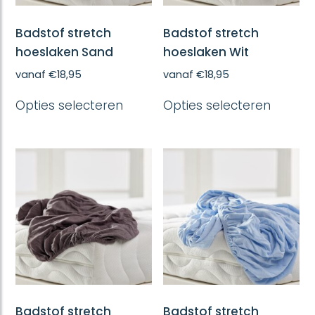
Badstof stretch
Badstof stretch
hoeslaken Sand
hoeslaken Wit
vanaf
€
18,95
vanaf
€
18,95
Dit
Dit
Opties selecteren
Opties selecteren
product
produc
heeft
heeft
meerdere
meerd
variaties.
variatie
Deze
Deze
optie
optie
kan
kan
gekozen
gekoze
worden
worde
op
op
de
de
productpagina
produc
Badstof stretch
Badstof stretch