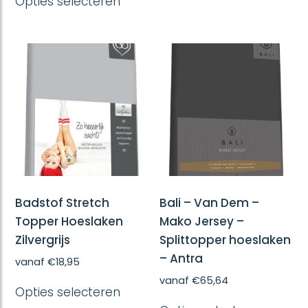
Opties selecteren
product
meerd
heeft
variatie
meerdere
Deze
variaties.
optie
Deze
kan
optie
gekoze
kan
worde
gekozen
op
worden
de
op
produc
de
productpagina
Badstof Stretch
Bali – Van Dem –
Topper Hoeslaken
Mako Jersey –
Zilvergrijs
Splittopper hoeslaken
– Antra
vanaf
€
18,95
Dit
vanaf
€
65,64
Opties selecteren
product
Dit
heeft