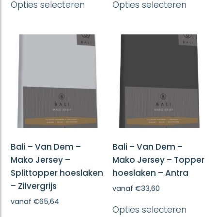
Opties selecteren
Opties selecteren
product
produc
heeft
heeft
meerdere
meerd
variaties.
variatie
Deze
Deze
optie
optie
kan
kan
gekozen
gekoze
worden
worde
op
op
de
de
productpagina
produc
Bali – Van Dem –
Bali – Van Dem –
Mako Jersey –
Mako Jersey – Topper
Splittopper hoeslaken
hoeslaken – Antra
– Zilvergrijs
vanaf
€
33,60
Dit
vanaf
€
65,64
Opties selecteren
produc
Dit