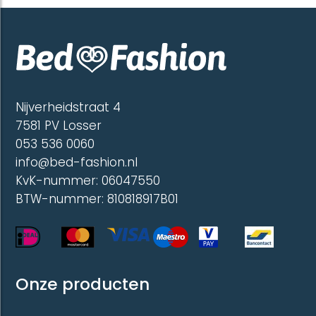
worden
worde
op
op
de
de
productpagina
produc
Nijverheidstraat 4
7581 PV Losser
053 536 0060
info@bed-fashion.nl
KvK-nummer: 06047550
BTW-nummer: 810818917B01
Onze producten