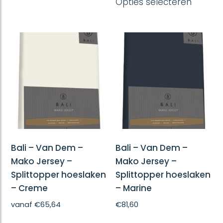
Opties selecteren
produc
meerdere
heeft
variaties.
meerd
Deze
variatie
optie
Deze
kan
optie
gekozen
kan
worden
gekoze
op
worde
de
op
productpagina
de
produc
Bali – Van Dem –
Bali – Van Dem –
Mako Jersey –
Mako Jersey –
Splittopper hoeslaken
Splittopper hoeslaken
– Creme
– Marine
vanaf
€
65,64
€
81,60
Dit
Dit