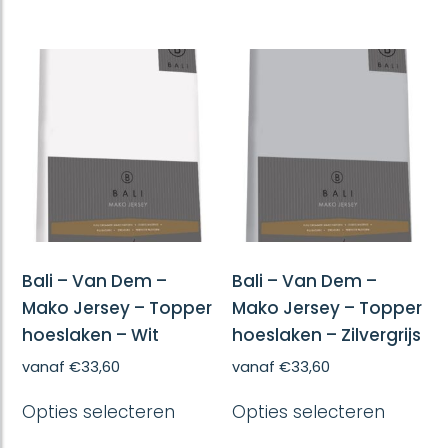
heeft
heeft
meerdere
meerd
variaties.
variatie
Deze
Deze
optie
optie
kan
kan
gekozen
gekoze
worden
worde
op
op
de
de
productpagina
produc
Bali – Van Dem –
Bali – Van Dem –
Mako Jersey – Topper
Mako Jersey – Topper
hoeslaken – Wit
hoeslaken – Zilvergrijs
vanaf
€
33,60
vanaf
€
33,60
Dit
Dit
Opties selecteren
Opties selecteren
product
produc
heeft
heeft