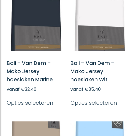
optie
optie
kan
kan
gekozen
gekoze
worden
worde
op
op
de
de
productpagina
produc
Bali – Van Dem –
Bali – Van Dem –
Mako Jersey
Mako Jersey
hoeslaken Marine
hoeslaken Wit
vanaf
€
32,40
vanaf
€
35,40
Dit
Dit
Opties selecteren
Opties selecteren
product
produc
heeft
heeft
meerdere
meerd
variaties.
variatie
Deze
Deze
optie
optie