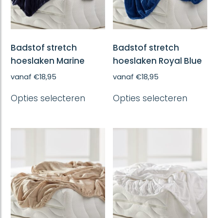
Badstof stretch
Badstof stretch
hoeslaken Marine
hoeslaken Royal Blue
vanaf
€
18,95
vanaf
€
18,95
Dit
Dit
Opties selecteren
Opties selecteren
product
produc
heeft
heeft
meerdere
meerd
variaties.
variatie
Deze
Deze
optie
optie
kan
kan
gekozen
gekoze
worden
worde
op
op
de
de
productpagina
produc