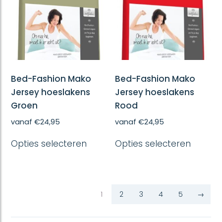
gekozen
gekoze
worden
worde
op
op
de
de
productpagina
produc
Bed-Fashion Mako
Bed-Fashion Mako
Jersey hoeslakens
Jersey hoeslakens
Groen
Rood
vanaf
€
24,95
vanaf
€
24,95
Dit
Dit
Opties selecteren
Opties selecteren
product
produc
heeft
heeft
meerdere
meerd
variaties.
variatie
Deze
Deze
optie
optie
1
2
3
4
5
→
kan
kan
gekozen
gekoze