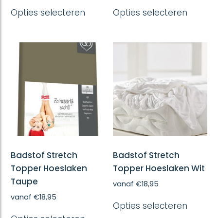
Dit
Dit
Opties selecteren
Opties selecteren
product
produc
heeft
heeft
meerdere
meerd
variaties.
variatie
Deze
Deze
optie
optie
kan
kan
gekozen
gekoze
worden
worde
op
op
de
de
productpagina
produc
Badstof Stretch
Badstof Stretch
Topper Hoeslaken
Topper Hoeslaken Wit
Taupe
vanaf
€
18,95
Dit
vanaf
€
18,95
Opties selecteren
produc
Dit
heeft