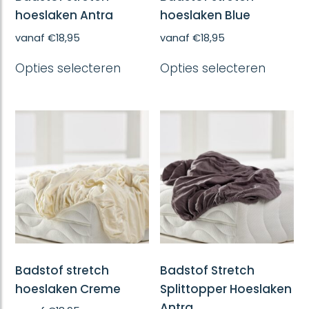
hoeslaken Antra
hoeslaken Blue
vanaf
€
18,95
vanaf
€
18,95
Dit
Dit
Opties selecteren
Opties selecteren
product
produc
heeft
heeft
meerdere
meerd
variaties.
variatie
Deze
Deze
optie
optie
kan
kan
gekozen
gekoze
worden
worde
op
op
de
de
productpagina
produc
Badstof stretch
Badstof Stretch
hoeslaken Creme
Splittopper Hoeslaken
Antra