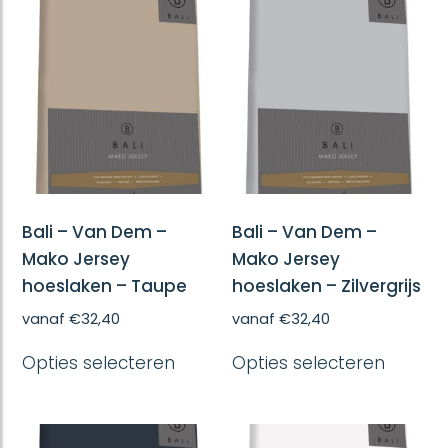
variaties.
variatie
Deze
Deze
optie
optie
kan
kan
gekozen
gekoze
worden
worde
op
op
de
de
productpagina
produc
Bali – Van Dem –
Bali – Van Dem –
Mako Jersey
Mako Jersey
hoeslaken – Taupe
hoeslaken – Zilvergrijs
vanaf
€
32,40
vanaf
€
32,40
Dit
Dit
Opties selecteren
Opties selecteren
product
produc
heeft
heeft
meerdere
meerd
variaties.
variatie
Deze
Deze