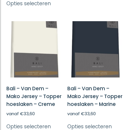
heeft
Opties selecteren
product
meerd
heeft
variatie
meerdere
Deze
variaties.
optie
Deze
kan
optie
gekoze
kan
worde
gekozen
op
worden
de
op
produc
de
productpagina
Bali – Van Dem –
Bali – Van Dem –
Mako Jersey – Topper
Mako Jersey – Topper
hoeslaken – Creme
hoeslaken – Marine
vanaf
€
33,60
vanaf
€
33,60
Dit
Dit
Opties selecteren
Opties selecteren
product
produc